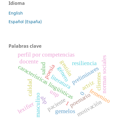
Idioma
English
Español (España)
Palabras clave
perfil por competencias
normas sociales
docente
gestión
resiliencia
salud
poesía
características lingüísticas
preliminares
género
clientes
literatura
calidad
actriz
femenino
unp
0
poemario
masculino
abp
paciente
motivación
1
lexifier
gemelos