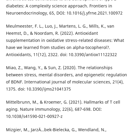
diabetes: A complexity science approach. Frontiers in
Neuroendocrinology, 65, DOI: 10.1016/j.yfrne.2021.100972
Meulmeester, F. L., Luo, J., Martens, L. G., Mills, K., van
Heemst, D., & Noordam, R. (2022). Antioxidant
supplementation in oxidative stress-related diseases: What
have we learned from studies on alpha-tocopherol?.
Antioxidants, 11(12), 2322. doi: 10.3390/antiox11122322
Miao, Z., Wang, Y., & Sun, Z. (2020). The relationships
between stress, mental disorders, and epigenetic regulation
of BDNF. International journal of molecular sciences, 21(4),
1375. doi: 10.3390/ijms21041375
Mittelbrunn, M., & Kroemer, G. (2021). Hallmarks of T cell
aging. Nature immunology, 22(6), 687-698. DOI:
10.1038/s41590-021-00927-z
Mizgier, M., JarzÄ…bek-Bielecka, G., Wendland, N.,