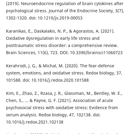
(2019). Neuroendocrine regulation of brain cytokines after
psychological stress. Journal of the Endocrine Society, 3(7),
1302-1320. doi: 10.1210/js.2019-00053
Karanikas, E., Daskalakis, N. P., & Agorastos, A. (2021).
Oxidative dysregulation in early life stress and
posttraumatic stress disorder: a comprehensive review.
Brain Sciences, 11(6), 723. DOI: 10.3390/brainsci11060723
Kerahrodi, J. G., & Michal, M. (2020). The fear-defense
system, emotions, and oxidative stress. Redox biology, 37,
101588. doi: 10.1016/j.redox.2020.101588
Kim, E., Zhao, Z., Rzasa, J. R., Glassman, M., Bentley, W. E.,
Chen, S., ... & Payne, G. F. (2021). Association of acute
psychosocial stress with oxidative stress: Evidence from
serum analysis. Redox biology, 47, 102138. doi:
10.1016/j.redox.2021.102138