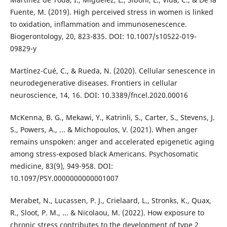
Fuente, M. (2019). High perceived stress in women is linked
to oxidation, inflammation and immunosenescence.
Biogerontology, 20, 823-835. DOI: 10.1007/s10522-019-
09829-y
Martínez-Cué, C., & Rueda, N. (2020). Cellular senescence in
neurodegenerative diseases. Frontiers in cellular
neuroscience, 14, 16. DOI: 10.3389/fncel.2020.00016
McKenna, B. G., Mekawi, Y., Katrinli, S., Carter, S., Stevens, J.
S., Powers, A., ... & Michopoulos, V. (2021). When anger
remains unspoken: anger and accelerated epigenetic aging
among stress-exposed black Americans. Psychosomatic
medicine, 83(9), 949-958. DOI:
10.1097/PSY.0000000000001007
Merabet, N., Lucassen, P. J., Crielaard, L., Stronks, K., Quax,
R., Sloot, P. M., ... & Nicolaou, M. (2022). How exposure to
chronic stress contributes to the development of type 2