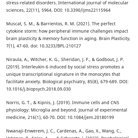
stress-related disorders. International journal of molecular
sciences, 22(11), 5964. DOI: 10.3390/ijms22115964
Muscat, S. M., & Barrientos, R. M. (2021). The perfect
cytokine storm: how peripheral immune challenges impact
brain plasticity & memory function in aging. Brain Plasticity,
7(1), 47-60. doi: 10.3233/BPL-210127
Niraula, A., Witcher, K. G., Sheridan, J. F., & Godbout, J. P.
(2019). Interleukin-6 induced by social stress promotes a
unique transcriptional signature in the monocytes that
facilitate anxiety. Biological psychiatry, 85(8), 679-689. DOI:
10.1016/j.biopsych.2018.09.030
Norris, G. T., & Kipnis, J. (2019). Immune cells and CNS
physiology: Microglia and beyond. Journal of experimental
medicine, 216(1), 60-70. DOI: 10.1084/jem.20180199
Nwanaji-Enwerem, J. C., Cardenas, A., Gao, X., Wang, C.,