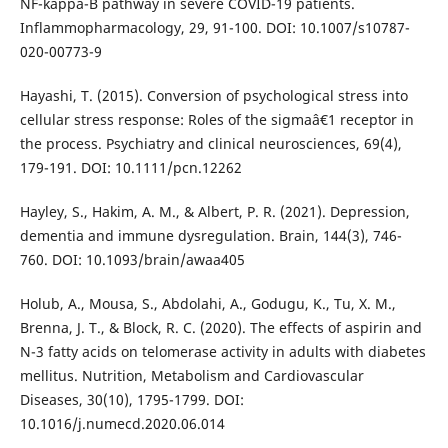
NF-kappa-B pathway in severe COVID-19 patients.
Inflammopharmacology, 29, 91-100. DOI: 10.1007/s10787-
020-00773-9
Hayashi, T. (2015). Conversion of psychological stress into
cellular stress response: Roles of the sigmaâ€1 receptor in
the process. Psychiatry and clinical neurosciences, 69(4),
179-191. DOI: 10.1111/pcn.12262
Hayley, S., Hakim, A. M., & Albert, P. R. (2021). Depression,
dementia and immune dysregulation. Brain, 144(3), 746-
760. DOI: 10.1093/brain/awaa405
Holub, A., Mousa, S., Abdolahi, A., Godugu, K., Tu, X. M.,
Brenna, J. T., & Block, R. C. (2020). The effects of aspirin and
N-3 fatty acids on telomerase activity in adults with diabetes
mellitus. Nutrition, Metabolism and Cardiovascular
Diseases, 30(10), 1795-1799. DOI:
10.1016/j.numecd.2020.06.014