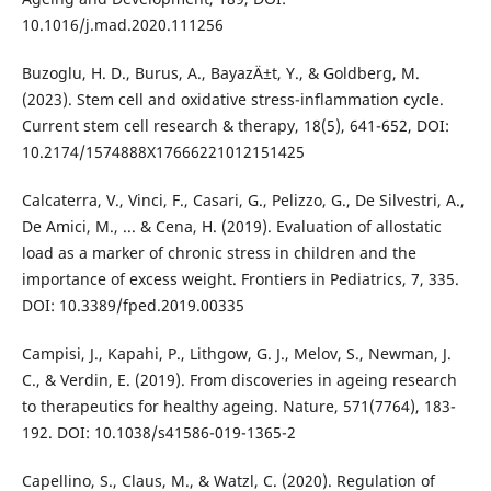
10.1016/j.mad.2020.111256
Buzoglu, H. D., Burus, A., BayazÄ±t, Y., & Goldberg, M.
(2023). Stem cell and oxidative stress-inflammation cycle.
Current stem cell research & therapy, 18(5), 641-652, DOI:
10.2174/1574888X17666221012151425
Calcaterra, V., Vinci, F., Casari, G., Pelizzo, G., De Silvestri, A.,
De Amici, M., ... & Cena, H. (2019). Evaluation of allostatic
load as a marker of chronic stress in children and the
importance of excess weight. Frontiers in Pediatrics, 7, 335.
DOI: 10.3389/fped.2019.00335
Campisi, J., Kapahi, P., Lithgow, G. J., Melov, S., Newman, J.
C., & Verdin, E. (2019). From discoveries in ageing research
to therapeutics for healthy ageing. Nature, 571(7764), 183-
192. DOI: 10.1038/s41586-019-1365-2
Capellino, S., Claus, M., & Watzl, C. (2020). Regulation of