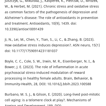
Juszczyk, G., Mikulska, J., Kasperek, K., Pietrzak, D., Mrozek,
W., & Herbet, M. (2021). Chronic stress and oxidative stress
as common factors of the pathogenesis of depression and
Alzheimer’s disease: The role of antioxidants in prevention
and treatment. Antioxidants, 10(9), 1439. doi:
10.3390/antiox10091439
Ji, N., Lei, M., Chen, Y., Tian, S., Li, C., & Zhang, B. (2023).
How oxidative stress induces depression?. ASN neuro, 15(1)
doi: 10.1177/17590914231181037
Boyle, C. C., Cole, S. W., Irwin, M. R., Eisenberger, N. I., &
Bower, J. E. (2023). The role of inflammation in acute
psychosocial stress-induced modulation of reward
processing in healthy female adults. Brain, Behavior, &
Immunity-Health, 28, DOI: 10.1016/j.bbih.2023.100588
Burbano, M. S. J., & Gilson, E. (2020). Long-lived post-mitotic
cell aging: is a telomere clock at play?. Mechanisms of
Ageing and Development, 189, DOI: