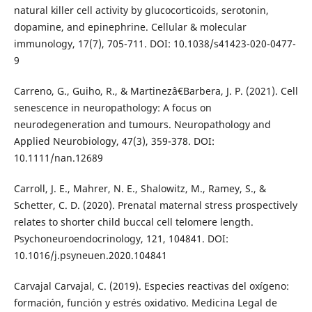
natural killer cell activity by glucocorticoids, serotonin,
dopamine, and epinephrine. Cellular & molecular
immunology, 17(7), 705-711. DOI: 10.1038/s41423-020-0477-
9
Carreno, G., Guiho, R., & Martinezâ€Barbera, J. P. (2021). Cell
senescence in neuropathology: A focus on
neurodegeneration and tumours. Neuropathology and
Applied Neurobiology, 47(3), 359-378. DOI:
10.1111/nan.12689
Carroll, J. E., Mahrer, N. E., Shalowitz, M., Ramey, S., &
Schetter, C. D. (2020). Prenatal maternal stress prospectively
relates to shorter child buccal cell telomere length.
Psychoneuroendocrinology, 121, 104841. DOI:
10.1016/j.psyneuen.2020.104841
Carvajal Carvajal, C. (2019). Especies reactivas del oxígeno:
formación, función y estrés oxidativo. Medicina Legal de