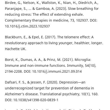
Birdee, G., Nelson, K., Wallston, K., Nian, H., Diedrich, A.,
Paranjape, S., ... & Gamboa, A. (2023). Slow breathing for
reducing stress: The effect of extending exhale.
Complementary therapies in medicine, 73, 102937. DOI:
10.1016/j.ctim.2023.102937
Blackburn, E., & Epel, E. (2017). The telomere effect: A
revolutionary approach to living younger, healthier, longer.
Hachette UK.
Borst, K., Dumas, A. A., & Prinz, M. (2021). Microglia:
Immune and non-immune functions. Immunity, 54(10),
2194-2208. DOI: 10.1016/j.immuni.2021.09.014
Dafsari, F. S., & Jessen, F. (2020). Depression—an
underrecognized target for prevention of dementia in
Alzheimer’s disease. Translational psychiatry, 10(1), 160.
DOI: 10.1038/s41398-020-0839-1