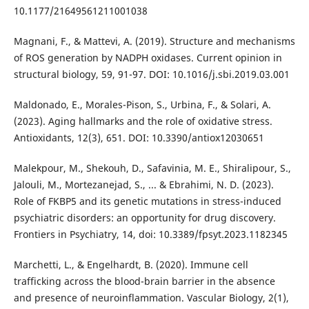
10.1177/21649561211001038
Magnani, F., & Mattevi, A. (2019). Structure and mechanisms
of ROS generation by NADPH oxidases. Current opinion in
structural biology, 59, 91-97. DOI: 10.1016/j.sbi.2019.03.001
Maldonado, E., Morales-Pison, S., Urbina, F., & Solari, A.
(2023). Aging hallmarks and the role of oxidative stress.
Antioxidants, 12(3), 651. DOI: 10.3390/antiox12030651
Malekpour, M., Shekouh, D., Safavinia, M. E., Shiralipour, S.,
Jalouli, M., Mortezanejad, S., ... & Ebrahimi, N. D. (2023).
Role of FKBP5 and its genetic mutations in stress-induced
psychiatric disorders: an opportunity for drug discovery.
Frontiers in Psychiatry, 14, doi: 10.3389/fpsyt.2023.1182345
Marchetti, L., & Engelhardt, B. (2020). Immune cell
trafficking across the blood-brain barrier in the absence
and presence of neuroinflammation. Vascular Biology, 2(1),