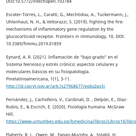
DOI:10.5772/intechopen.103784
Escoter-Torres, L., Caratti, G., Mechtidou, A., Tuckermann, J.,
Uhlenhaut, N. H., & Vettorazzi, S. (2019). Fighting the fire:
mechanisms of inflammatory gene regulation by the
glucocorticoid receptor. Frontiers in immunology, 10, DOI:
10.3389/fimmu.2019.01859
Eynard, A. R. (2021). Inflamación de “bajo grado” en el
Sistema Nervioso y estrés crónico: aspectos celulares y
moleculares básicos en su fisiopatología.
Pinelatinoamericana, 1(1), 3-11.
http://id.caicyt.gov.ar/ark:/s27968677/eo6x2ps5j
Fernández, J., Cachofeiro, V., Cardinali, D. , Delpón, E., Díaz-
Rubio, E., & Escrich, E. (2020). Fisiología humana. McGraw
Hill.
https://www.untumbes.edu.pe/bmedicina/libros/Libros10/libr
Flaherty, R. L., Owen, M., Fagan-Murphy, A., Intabli, H.,