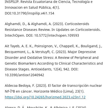
INSPILIP. Revista Ecuatoriana de Ciencia, Tecnología e
Innovacion en Salud Pública, 4(1).
DOI:10.31790/inspilip.v4i1.154
Alghamdi, D., & Alghamdi, A. (2023). Corticosteroids
Resistance Diseases Review. In Updates on Corticosteroids.
IntechOpen. DOI: 10.5772/intechopen.109593
Ait Tayeb, A. E. K., Poinsignon, V., Chappell, K., Bouligand, J.,
Becquemont, L., & Verstuyft, C. (2023). Major Depressive
Disorder and Oxidative Stress: A Review of Peripheral and
Genetic Biomarkers According to Clinical Characteristics and
Disease Stages. Antioxidants, 12(4), 942. DOI:
10.3390/antiox12040942
Aldecoa Bedoya, F. (2023). El factor de transcripción nuclear
NF-ÎºB en cáncer. Horizonte Médico (Lima), 23(1).
https://doi.org/10.24265/horizmed.2023.v23n1.12
Alonso, D. Á., Mouchián, K., & Albónico, J. F. (2024).