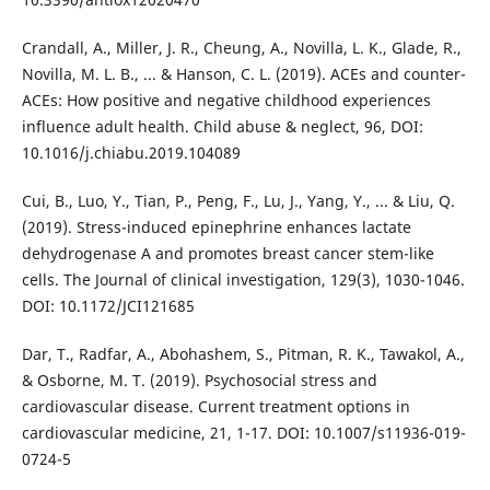
Crandall, A., Miller, J. R., Cheung, A., Novilla, L. K., Glade, R.,
Novilla, M. L. B., ... & Hanson, C. L. (2019). ACEs and counter-
ACEs: How positive and negative childhood experiences
influence adult health. Child abuse & neglect, 96, DOI:
10.1016/j.chiabu.2019.104089
Cui, B., Luo, Y., Tian, P., Peng, F., Lu, J., Yang, Y., ... & Liu, Q.
(2019). Stress-induced epinephrine enhances lactate
dehydrogenase A and promotes breast cancer stem-like
cells. The Journal of clinical investigation, 129(3), 1030-1046.
DOI: 10.1172/JCI121685
Dar, T., Radfar, A., Abohashem, S., Pitman, R. K., Tawakol, A.,
& Osborne, M. T. (2019). Psychosocial stress and
cardiovascular disease. Current treatment options in
cardiovascular medicine, 21, 1-17. DOI: 10.1007/s11936-019-
0724-5