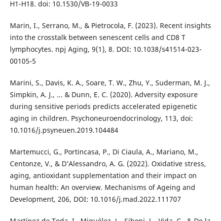
H1-H18. doi: 10.1530/VB-19-0033
Marin, I., Serrano, M., & Pietrocola, F. (2023). Recent insights
into the crosstalk between senescent cells and CD8 T
lymphocytes. npj Aging, 9(1), 8. DOI: 10.1038/s41514-023-
00105-5
Marini, S., Davis, K. A., Soare, T. W., Zhu, Y., Suderman, M. J.,
Simpkin, A. J., ... & Dunn, E. C. (2020). Adversity exposure
during sensitive periods predicts accelerated epigenetic
aging in children. Psychoneuroendocrinology, 113, doi:
10.1016/j.psyneuen.2019.104484
Martemucci, G., Portincasa, P., Di Ciaula, A., Mariano, M.,
Centonze, V., & D’Alessandro, A. G. (2022). Oxidative stress,
aging, antioxidant supplementation and their impact on
human health: An overview. Mechanisms of Ageing and
Development, 206, DOI: 10.1016/j.mad.2022.111707
Martínez de Toda, I., Miguélez, L., Siboni, L., Vida, C., & De la