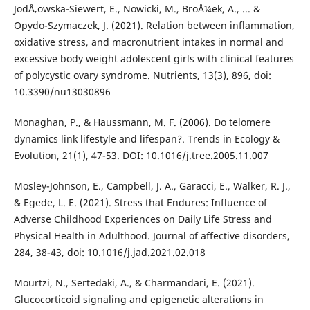
JodÅ‚owska-Siewert, E., Nowicki, M., BroÅ¼ek, A., ... &
Opydo-Szymaczek, J. (2021). Relation between inflammation,
oxidative stress, and macronutrient intakes in normal and
excessive body weight adolescent girls with clinical features
of polycystic ovary syndrome. Nutrients, 13(3), 896, doi:
10.3390/nu13030896
Monaghan, P., & Haussmann, M. F. (2006). Do telomere
dynamics link lifestyle and lifespan?. Trends in Ecology &
Evolution, 21(1), 47-53. DOI: 10.1016/j.tree.2005.11.007
Mosley-Johnson, E., Campbell, J. A., Garacci, E., Walker, R. J.,
& Egede, L. E. (2021). Stress that Endures: Influence of
Adverse Childhood Experiences on Daily Life Stress and
Physical Health in Adulthood. Journal of affective disorders,
284, 38-43, doi: 10.1016/j.jad.2021.02.018
Mourtzi, N., Sertedaki, A., & Charmandari, E. (2021).
Glucocorticoid signaling and epigenetic alterations in