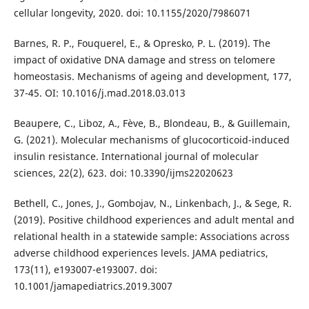
cellular longevity, 2020. doi: 10.1155/2020/7986071
Barnes, R. P., Fouquerel, E., & Opresko, P. L. (2019). The
impact of oxidative DNA damage and stress on telomere
homeostasis. Mechanisms of ageing and development, 177,
37-45. OI: 10.1016/j.mad.2018.03.013
Beaupere, C., Liboz, A., Fève, B., Blondeau, B., & Guillemain,
G. (2021). Molecular mechanisms of glucocorticoid-induced
insulin resistance. International journal of molecular
sciences, 22(2), 623. doi: 10.3390/ijms22020623
Bethell, C., Jones, J., Gombojav, N., Linkenbach, J., & Sege, R.
(2019). Positive childhood experiences and adult mental and
relational health in a statewide sample: Associations across
adverse childhood experiences levels. JAMA pediatrics,
173(11), e193007-e193007. doi:
10.1001/jamapediatrics.2019.3007