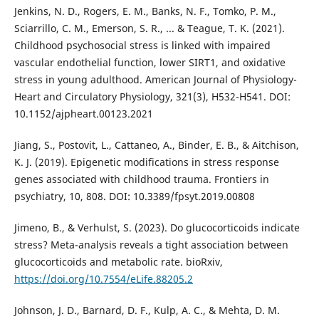
Jenkins, N. D., Rogers, E. M., Banks, N. F., Tomko, P. M.,
Sciarrillo, C. M., Emerson, S. R., ... & Teague, T. K. (2021).
Childhood psychosocial stress is linked with impaired
vascular endothelial function, lower SIRT1, and oxidative
stress in young adulthood. American Journal of Physiology-
Heart and Circulatory Physiology, 321(3), H532-H541. DOI:
10.1152/ajpheart.00123.2021
Jiang, S., Postovit, L., Cattaneo, A., Binder, E. B., & Aitchison,
K. J. (2019). Epigenetic modifications in stress response
genes associated with childhood trauma. Frontiers in
psychiatry, 10, 808. DOI: 10.3389/fpsyt.2019.00808
Jimeno, B., & Verhulst, S. (2023). Do glucocorticoids indicate
stress? Meta-analysis reveals a tight association between
glucocorticoids and metabolic rate. bioRxiv,
https://doi.org/10.7554/eLife.88205.2
Johnson, J. D., Barnard, D. F., Kulp, A. C., & Mehta, D. M.