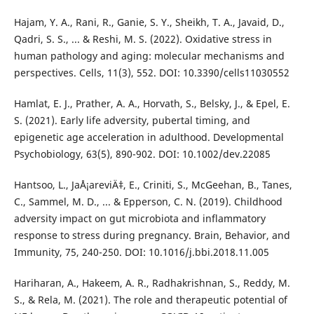
Hajam, Y. A., Rani, R., Ganie, S. Y., Sheikh, T. A., Javaid, D.,
Qadri, S. S., ... & Reshi, M. S. (2022). Oxidative stress in
human pathology and aging: molecular mechanisms and
perspectives. Cells, 11(3), 552. DOI: 10.3390/cells11030552
Hamlat, E. J., Prather, A. A., Horvath, S., Belsky, J., & Epel, E.
S. (2021). Early life adversity, pubertal timing, and
epigenetic age acceleration in adulthood. Developmental
Psychobiology, 63(5), 890-902. DOI: 10.1002/dev.22085
Hantsoo, L., JaÅ¡areviÄ‡, E., Criniti, S., McGeehan, B., Tanes,
C., Sammel, M. D., ... & Epperson, C. N. (2019). Childhood
adversity impact on gut microbiota and inflammatory
response to stress during pregnancy. Brain, Behavior, and
Immunity, 75, 240-250. DOI: 10.1016/j.bbi.2018.11.005
Hariharan, A., Hakeem, A. R., Radhakrishnan, S., Reddy, M.
S., & Rela, M. (2021). The role and therapeutic potential of