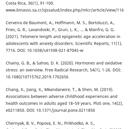
Costa Rica, 36(1), 91-100.
www.binasss.sa.cr/ojssalud/index.php/mlcr/article/view/116
Cerveira de Baumont, A., Hoffmann, M. S., Bortoluzzi, A.,
Fries, G. R., Lavandoski, P., Grun, L. K., ... & Manfro, G. G.
(2021). Telomere length and epigenetic age acceleration in
adolescents with anxiety disorders. Scientific Reports, 11(1),
7716. DOI: 10.1038/s41598-021-87045-w
Chainy, G. B., & Sahoo, D. K. (2020). Hormones and oxidative
stress: an overview. Free Radical Research, 54(1), 1-26. DOI:
10.1080/10715762.2019.1702656
Chang, X., Jiang, X., Mkandarwire, T., & Shen, M. (2019).
Associations between adverse childhood experiences and
health outcomes in adults aged 18–59 years. PloS one, 14(2),
e0211850. DOI: 10.1371/journal.pone.0211850
Chernyak, B. V., Popova, E. N., Prikhodko, A. S.,