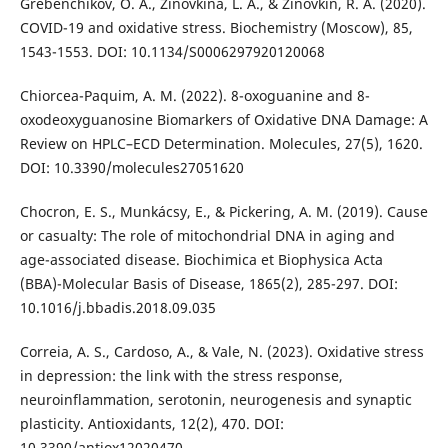
Grebenchikov, O. A., Zinovkina, L. A., & Zinovkin, R. A. (2020).
COVID-19 and oxidative stress. Biochemistry (Moscow), 85,
1543-1553. DOI: 10.1134/S0006297920120068
Chiorcea-Paquim, A. M. (2022). 8-oxoguanine and 8-
oxodeoxyguanosine Biomarkers of Oxidative DNA Damage: A
Review on HPLC–ECD Determination. Molecules, 27(5), 1620.
DOI: 10.3390/molecules27051620
Chocron, E. S., Munkácsy, E., & Pickering, A. M. (2019). Cause
or casualty: The role of mitochondrial DNA in aging and
age-associated disease. Biochimica et Biophysica Acta
(BBA)-Molecular Basis of Disease, 1865(2), 285-297. DOI:
10.1016/j.bbadis.2018.09.035
Correia, A. S., Cardoso, A., & Vale, N. (2023). Oxidative stress
in depression: the link with the stress response,
neuroinflammation, serotonin, neurogenesis and synaptic
plasticity. Antioxidants, 12(2), 470. DOI:
10.3390/antiox12020470