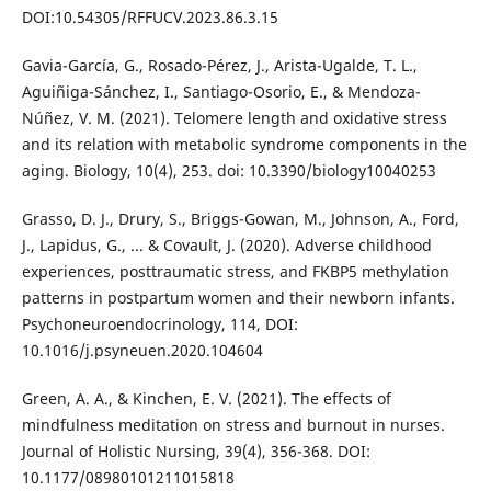
DOI:10.54305/RFFUCV.2023.86.3.15
Gavia-García, G., Rosado-Pérez, J., Arista-Ugalde, T. L.,
Aguiñiga-Sánchez, I., Santiago-Osorio, E., & Mendoza-
Núñez, V. M. (2021). Telomere length and oxidative stress
and its relation with metabolic syndrome components in the
aging. Biology, 10(4), 253. doi: 10.3390/biology10040253
Grasso, D. J., Drury, S., Briggs-Gowan, M., Johnson, A., Ford,
J., Lapidus, G., ... & Covault, J. (2020). Adverse childhood
experiences, posttraumatic stress, and FKBP5 methylation
patterns in postpartum women and their newborn infants.
Psychoneuroendocrinology, 114, DOI:
10.1016/j.psyneuen.2020.104604
Green, A. A., & Kinchen, E. V. (2021). The effects of
mindfulness meditation on stress and burnout in nurses.
Journal of Holistic Nursing, 39(4), 356-368. DOI:
10.1177/08980101211015818