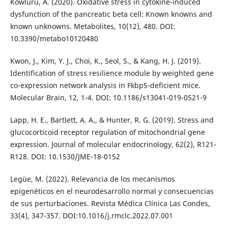
Kowluru, A. (2020). Oxidative stress in cytokine-induced
dysfunction of the pancreatic beta cell: Known knowns and
known unknowns. Metabolites, 10(12), 480. DOI:
10.3390/metabo10120480
Kwon, J., Kim, Y. J., Choi, K., Seol, S., & Kang, H. J. (2019).
Identification of stress resilience module by weighted gene
co-expression network analysis in Fkbp5-deficient mice.
Molecular Brain, 12, 1-4. DOI: 10.1186/s13041-019-0521-9
Lapp, H. E., Bartlett, A. A., & Hunter, R. G. (2019). Stress and
glucocorticoid receptor regulation of mitochondrial gene
expression. Journal of molecular endocrinology, 62(2), R121-
R128. DOI: 10.1530/JME-18-0152
Legüe, M. (2022). Relevancia de los mecanismos
epigenéticos en el neurodesarrollo normal y consecuencias
de sus perturbaciones. Revista Médica Clínica Las Condes,
33(4), 347-357. DOI:10.1016/j.rmclc.2022.07.001