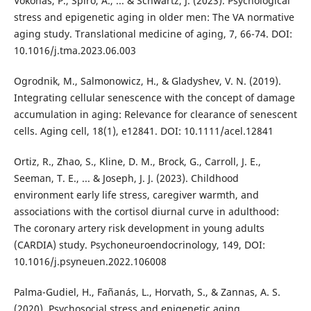
Vokonas, P., Spiro, A., ... & Schwartz, J. (2023). Psychological
stress and epigenetic aging in older men: The VA normative
aging study. Translational medicine of aging, 7, 66-74. DOI:
10.1016/j.tma.2023.06.003
Ogrodnik, M., Salmonowicz, H., & Gladyshev, V. N. (2019).
Integrating cellular senescence with the concept of damage
accumulation in aging: Relevance for clearance of senescent
cells. Aging cell, 18(1), e12841. DOI: 10.1111/acel.12841
Ortiz, R., Zhao, S., Kline, D. M., Brock, G., Carroll, J. E.,
Seeman, T. E., ... & Joseph, J. J. (2023). Childhood
environment early life stress, caregiver warmth, and
associations with the cortisol diurnal curve in adulthood:
The coronary artery risk development in young adults
(CARDIA) study. Psychoneuroendocrinology, 149, DOI:
10.1016/j.psyneuen.2022.106008
Palma-Gudiel, H., Fañanás, L., Horvath, S., & Zannas, A. S.
(2020). Psychosocial stress and epigenetic aging.