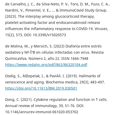
de Carvalho, J. C., da Silva-Neto, P. V., Toro, D. M., Fuzo, C. A.,
Nardini, V., Pimentel, V. E., ... & ImmunoCovid Study Group.
(2023). The interplay among glucocorticoid therapy,
platelet-activating factor and endocannabinoid release
influences the inflammatory response to COVID-19. Viruses,
15(2), 573. DOI: 10.3390/v15020573
de Molina, M., y Mersich, S. (2023) Diafonía entre estrés
oxidativo y NF-ÎºB en células infectadas con virus. Revista
QuímicaViva. Número 2, año 22. ISSN 1666-7948
https://www.redalyc.org/pdf/863/86320104.pdf
Dodig, S., ÄŒepelak, I., & PaviÄ‡, I. (2019). Hallmarks of
senescence and aging. Biochemia medica, 29(3), 483-497.
https://doi.org/10.11613/BM.2019.030501
Dong, C. (2021). Cytokine regulation and function in T cells.
Annual review of immunology, 39, 51-76. DOI:
10.1146/annurev-immunol-061020-053702