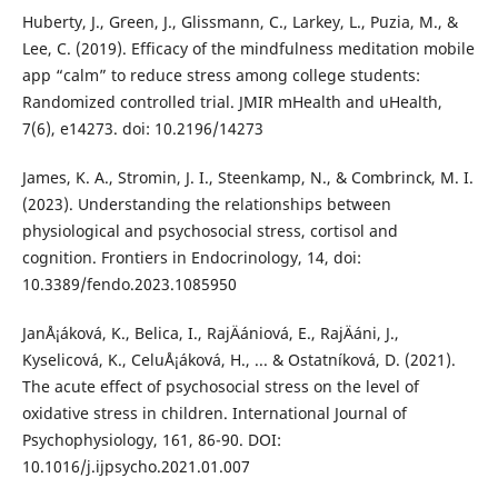
Huberty, J., Green, J., Glissmann, C., Larkey, L., Puzia, M., &
Lee, C. (2019). Efficacy of the mindfulness meditation mobile
app “calm” to reduce stress among college students:
Randomized controlled trial. JMIR mHealth and uHealth,
7(6), e14273. doi: 10.2196/14273
James, K. A., Stromin, J. I., Steenkamp, N., & Combrinck, M. I.
(2023). Understanding the relationships between
physiological and psychosocial stress, cortisol and
cognition. Frontiers in Endocrinology, 14, doi:
10.3389/fendo.2023.1085950
JanÅ¡áková, K., Belica, I., RajÄániová, E., RajÄáni, J.,
Kyselicová, K., CeluÅ¡áková, H., ... & Ostatníková, D. (2021).
The acute effect of psychosocial stress on the level of
oxidative stress in children. International Journal of
Psychophysiology, 161, 86-90. DOI:
10.1016/j.ijpsycho.2021.01.007