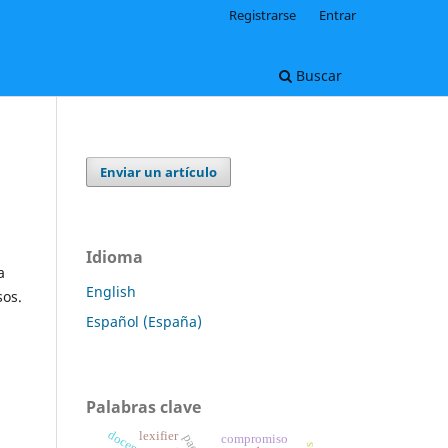
Registrarse
Entrar
Buscar
Enviar un artículo
Idioma
a
English
sos.
Español (España)
Palabras clave
docente
lexifier
compromiso