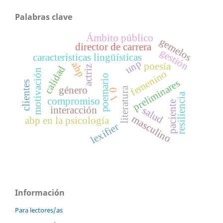
Palabras clave
Ámbito público
gemelos
director de carrera
gestión
características lingüísticas
unp
abp
poesía
actriz
calidad
motivación
femenino
poemario
preliminares
clientes
género
literatura
0
resiliencia
1
compromiso
paciente
interacción
salud
masculino
abp en la psicología
lexifier
Información
Para lectores/as