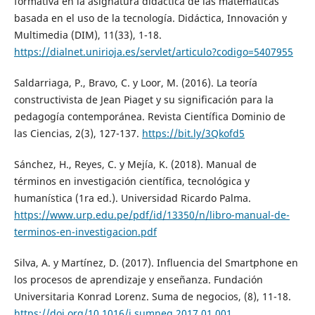
formativa en la asignatura didáctica de las matemáticas
basada en el uso de la tecnología. Didáctica, Innovación y
Multimedia (DIM), 11(33), 1-18.
https://dialnet.unirioja.es/servlet/articulo?codigo=5407955
Saldarriaga, P., Bravo, C. y Loor, M. (2016). La teoría
constructivista de Jean Piaget y su significación para la
pedagogía contemporánea. Revista Científica Dominio de
las Ciencias, 2(3), 127-137.
https://bit.ly/3Qkofd5
Sánchez, H., Reyes, C. y Mejía, K. (2018). Manual de
términos en investigación científica, tecnológica y
humanística (1ra ed.). Universidad Ricardo Palma.
https://www.urp.edu.pe/pdf/id/13350/n/libro-manual-de-
terminos-en-investigacion.pdf
Silva, A. y Martínez, D. (2017). Influencia del Smartphone en
los procesos de aprendizaje y enseñanza. Fundación
Universitaria Konrad Lorenz. Suma de negocios, (8), 11-18.
https://doi.org/10.1016/j.sumneg.2017.01.001