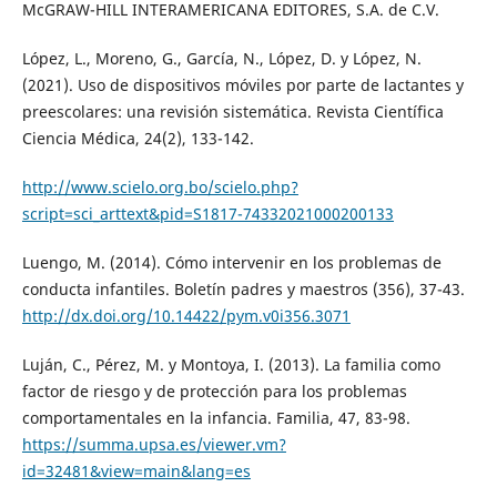
McGRAW-HILL INTERAMERICANA EDITORES, S.A. de C.V.
López, L., Moreno, G., García, N., López, D. y López, N.
(2021). Uso de dispositivos móviles por parte de lactantes y
preescolares: una revisión sistemática. Revista Científica
Ciencia Médica, 24(2), 133-142.
http://www.scielo.org.bo/scielo.php?
script=sci_arttext&pid=S1817-74332021000200133
Luengo, M. (2014). Cómo intervenir en los problemas de
conducta infantiles. Boletín padres y maestros (356), 37-43.
http://dx.doi.org/10.14422/pym.v0i356.3071
Luján, C., Pérez, M. y Montoya, I. (2013). La familia como
factor de riesgo y de protección para los problemas
comportamentales en la infancia. Familia, 47, 83-98.
https://summa.upsa.es/viewer.vm?
id=32481&view=main&lang=es