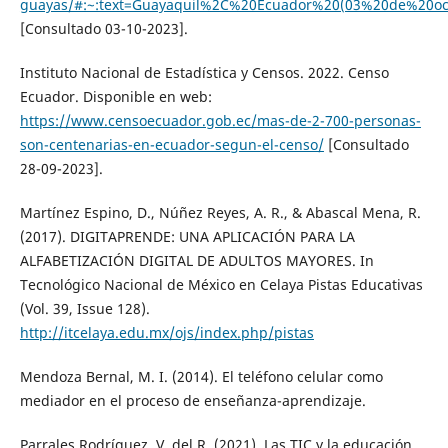
guayas/#:~:text=Guayaquil%2C%20Ecuador%20(03%20de%20o
[Consultado 03-10-2023].
Instituto Nacional de Estadística y Censos. 2022. Censo
Ecuador. Disponible en web:
https://www.censoecuador.gob.ec/mas-de-2-700-personas-
son-centenarias-en-ecuador-segun-el-censo/
[Consultado
28-09-2023].
Martínez Espino, D., Núñez Reyes, A. R., & Abascal Mena, R.
(2017). DIGITAPRENDE: UNA APLICACIÓN PARA LA
ALFABETIZACIÓN DIGITAL DE ADULTOS MAYORES. In
Tecnológico Nacional de México en Celaya Pistas Educativas
(Vol. 39, Issue 128).
http://itcelaya.edu.mx/ojs/index.php/pistas
Mendoza Bernal, M. I. (2014). El teléfono celular como
mediador en el proceso de enseñanza-aprendizaje.
Parrales Rodríguez, V. del R. (2021). Las TIC y la educación