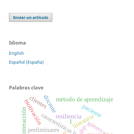
Enviar un artículo
Idioma
English
Español (España)
Palabras clave
docente
clientes
método de aprendizaje
motivación
paciente
interacción
características lingüísticas
literatura
resiliencia
1
género
abp
preliminares