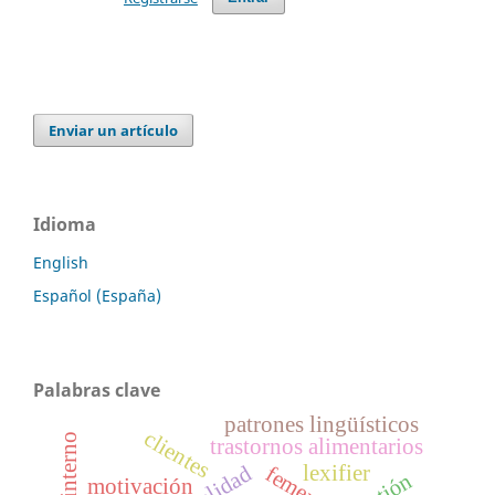
Enviar un artículo
Idioma
English
Español (España)
Palabras clave
patrones lingüísticos
clientes
mapa interno
trastornos alimentarios
lexifier
calidad
femenino
motivación