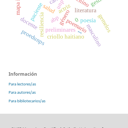
gestión
unp
paciente
actriz
salud
literatura
género
resiliencia
gemelos
abp
docente
0
poesía
poemario
masculino
preliminares
proedunps
1
criollo haitiano
Información
Para lectores/as
Para autores/as
Para bibliotecarios/as