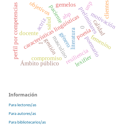
objetivos
unp
clientes
gemelos
perfil por competencias
paciente
preliminares
abp
motivación
características lingüísticas
salud
actriz
calidad
0
poesía
literatura
docente
género
femenino
masculino
poemario
gestión
1
resiliencia
lexifier
compromiso
Ámbito público
Información
Para lectores/as
Para autores/as
Para bibliotecarios/as