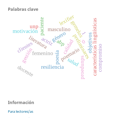
Palabras clave
lexifier
paciente
características lingüísticas
gemelos
unp
masculino
motivación
género
1
objetivos
preliminares
literatura
actriz
abp
calidad
0
clientes
compromiso
poemario
gestión
poesía
femenino
proedunps
salud
resiliencia
docente
Información
Para lectores/as