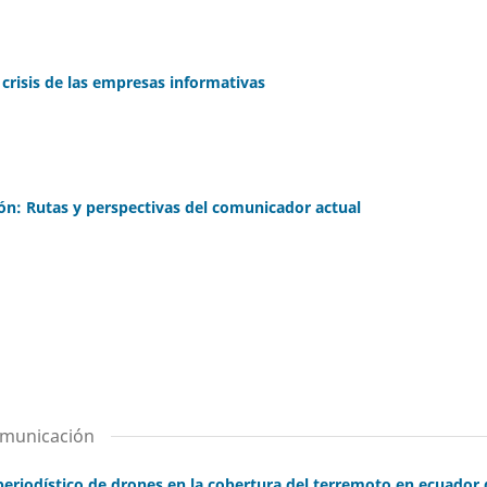
 crisis de las empresas informativas
ón: Rutas y perspectivas del comunicador actual
omunicación
 periodístico de drones en la cobertura del terremoto en ecuador