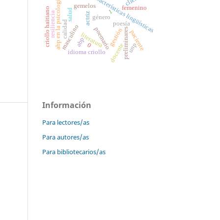
características lingüísticas
abp en la psicología
gemelos
femenino
criollo haitiano
salud
1
resiliencia
actriz
género
calidad
poesía
masculino
poemario
preliminares
gestión
paciente
literatura
abp
unp
0
docente
idioma criollo
Información
Para lectores/as
Para autores/as
Para bibliotecarios/as