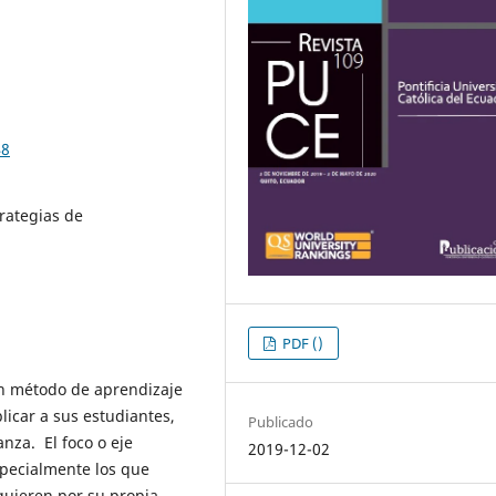
48
rategias de
PDF ()
un método de aprendizaje
icar a sus estudiantes,
Publicado
nza. El foco o eje
2019-12-02
specialmente los que
quieren por su propia