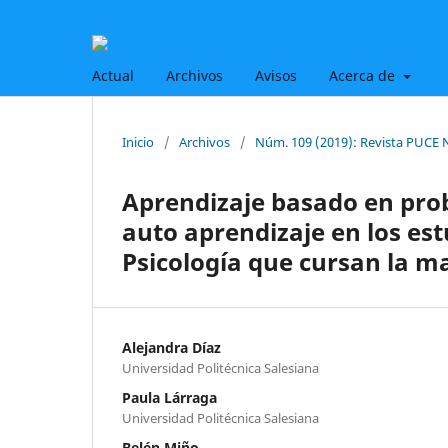
Actual
Archivos
Avisos
Acerca de
Inicio
/
Archivos
/
Núm. 109 (2019): Revista PUCE 
Aprendizaje basado en pr
auto aprendizaje en los est
Psicología que cursan la m
Alejandra Díaz
Universidad Politécnica Salesiana
Paula Lárraga
Universidad Politécnica Salesiana
Belén Miño