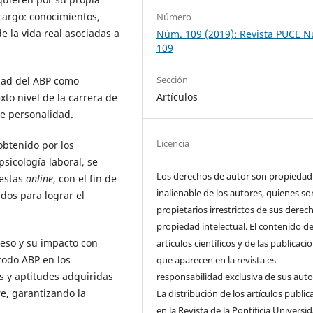
 cargo: conocimientos,
Número
e la vida real asociadas a
Núm. 109 (2019): Revista PUCE 
109
Sección
idad del ABP como
Artículos
to nivel de la carrera de
de personalidad.
Licencia
obtenido por los
psicología laboral, se
Los derechos de autor son propiedad
uestas
online
, con el fin de
inalienable de los autores, quienes so
dos para lograr el
propietarios irrestrictos de sus derec
propiedad intelectual. El contenido de
eso y su impacto con
artículos científicos y de las publicaci
todo ABP en los
que aparecen en la revista es
s y aptitudes adquiridas
responsabilidad exclusiva de sus auto
re, garantizando la
La distribución de los artí­culos publi
en la Revista de la Pontificia Universi