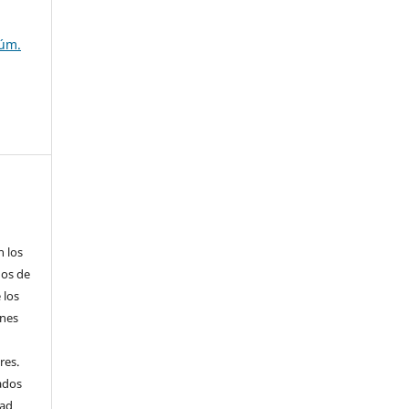
Núm.
n los
hos de
 los
ones
res.
cados
dad