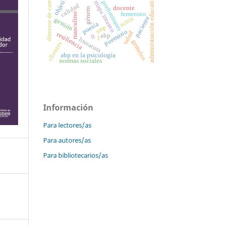
objetivos
director de carrera
administración educativa
mapa interno
preliminares
calidad
docente
género
femenino
masculino
paciente
actriz
gestión
poesía
unp
poemario
salud
resiliencia
abp
0
1
literatura
gemelos
clientes
abp en la psicología
normas sociales
Información
Para lectores/as
Para autores/as
Para bibliotecarios/as