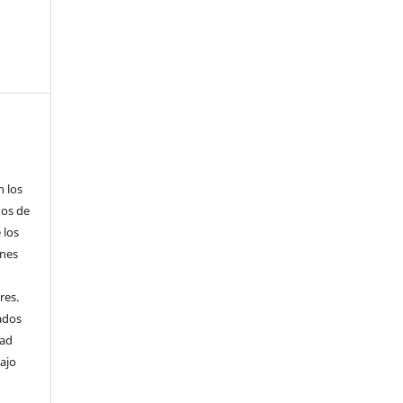
n los
hos de
 los
ones
res.
cados
dad
bajo