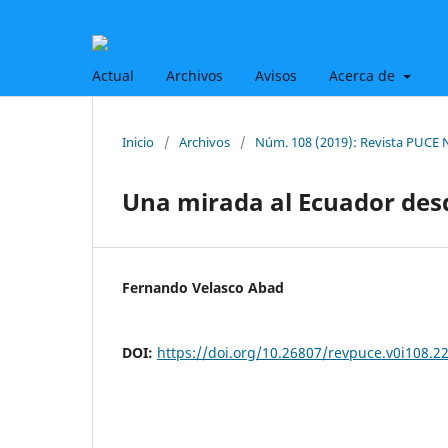
Actual
Archivos
Avisos
Acerca de
Inicio
/
Archivos
/
Núm. 108 (2019): Revista PUCE 
Una mirada al Ecuador des
Fernando Velasco Abad
DOI:
https://doi.org/10.26807/revpuce.v0i108.2