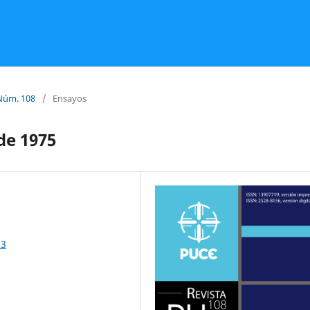
Núm. 108
/
Ensayos
de 1975
23