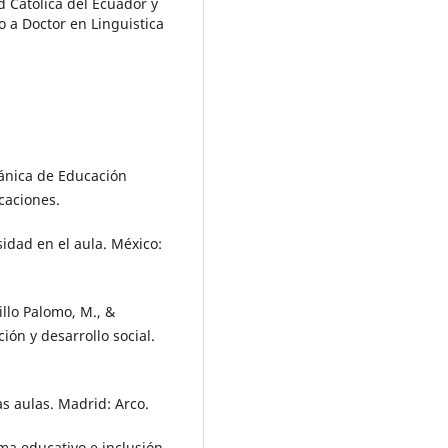
d Católica del Ecuador y
o a Doctor en Linguistica
ánica de Educación
caciones.
sidad en el aula. México:
llo Palomo, M., &
ión y desarrollo social.
as aulas. Madrid: Arco.
ema educativo e inclusión.