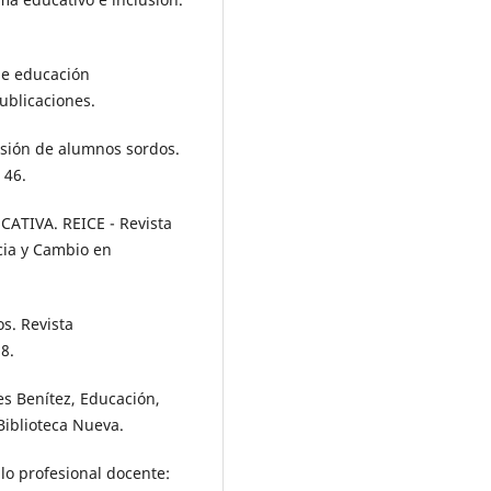
de educación
publicaciones.
usión de alumnos sordos.
 46.
CATIVA. REICE - Revista
cia y Cambio en
os. Revista
8.
les Benítez, Educación,
Biblioteca Nueva.
llo profesional docente: