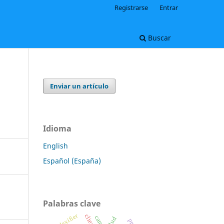
Registrarse
Entrar
Buscar
Enviar un artículo
Idioma
English
Español (España)
Palabras clave
lexifier
clientes
salud