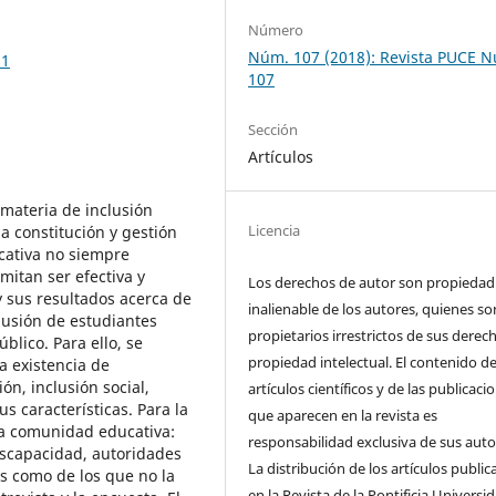
Número
Núm. 107 (2018): Revista PUCE 
81
107
Sección
Artículos
 materia de inclusión
Licencia
a constitución y gestión
ucativa no siempre
itan ser efectiva y
Los derechos de autor son propiedad
 y sus resultados acerca de
inalienable de los autores, quienes so
lusión de estudiantes
propietarios irrestrictos de sus derec
blico. Para ello, se
propiedad intelectual. El contenido de
a existencia de
ón, inclusión social,
artículos científicos y de las publicaci
s características. Para la
que aparecen en la revista es
la comunidad educativa:
responsabilidad exclusiva de sus auto
iscapacidad, autoridades
La distribución de los artí­culos publi
os como de los que no la
en la Revista de la Pontificia Universi