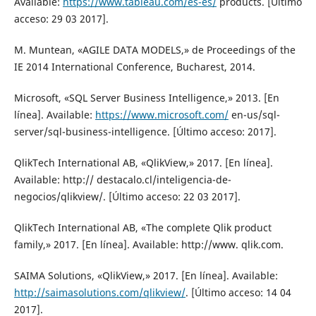
Available:
https://www.tableau.com/es-es/
products. [Último
acceso: 29 03 2017].
M. Muntean, «AGILE DATA MODELS,» de Proceedings of the
IE 2014 International Conference, Bucharest, 2014.
Microsoft, «SQL Server Business Intelligence,» 2013. [En
línea]. Available:
https://www.microsoft.com/
en-us/sql-
server/sql-business-intelligence. [Último acceso: 2017].
QlikTech International AB, «QlikView,» 2017. [En línea].
Available: http:// destacalo.cl/inteligencia-de-
negocios/qlikview/. [Último acceso: 22 03 2017].
QlikTech International AB, «The complete Qlik product
family,» 2017. [En línea]. Available: http://www. qlik.com.
SAIMA Solutions, «QlikView,» 2017. [En línea]. Available:
http://saimasolutions.com/qlikview/
. [Último acceso: 14 04
2017].