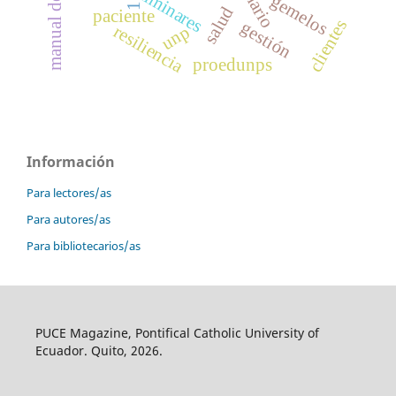
manual de labores
preliminares
gemelos
1
salud
paciente
clientes
gestión
resiliencia
unp
proedunps
Información
Para lectores/as
Para autores/as
Para bibliotecarios/as
PUCE Magazine, Pontifical Catholic University of
Ecuador. Quito, 2026.