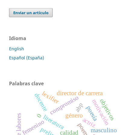
Enviar un artículo
Idioma
English
Español (España)
Palabras clave
director de carrera
lexifier
docente
compromiso
objetivos
motivación
abp
poesía
género
0
literatura
actriz
femenino
poemario
masculino
calidad